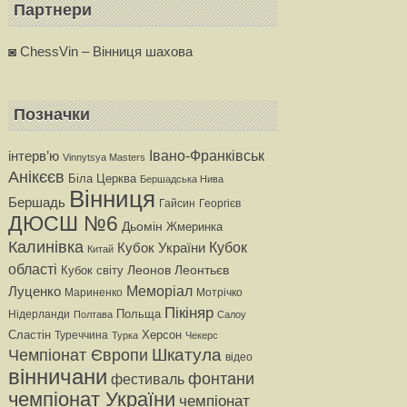
Партнери
◙ ChessVin – Вінниця шахова
Позначки
iнтерв’ю
Івано-Франківськ
Vinnytsya Masters
Анікєєв
Бiла Церква
Бершадська Нива
Вінниця
Бершадь
Гайсин
Георгiєв
ДЮСШ №6
Дьомін
Жмеринка
Калинівка
Кубок
Кубок України
Китай
області
Леонтьєв
Кубок світу
Леонов
Меморіал
Луценко
Мариненко
Мотрiчко
Пікіняр
Польща
Нiдерланди
Полтава
Салоу
Сластiн
Херсон
Туреччина
Турка
Чекерс
Чемпіонат Європи
Шкатула
вiдео
вінничани
фонтани
фестиваль
чемпіонат України
чемпіонат