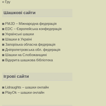
« Гру
Шашкові сайти
◙ FMJD – Міжнародна федерація
◙ EDC – Європейська конфедерацiя
◙ Українські шашки
◙ Шашки в Україні
◙ Запорізька обласна федерація
◙ Дніпропетровська обл. федерація
◙ Шашки на Слобожанщині
◙ Вiдкрита шашкова бібліотека
Ігрові сайти
◙ Lidraughts – шашки онлайн
◙ PlayOk – шашки онлайн