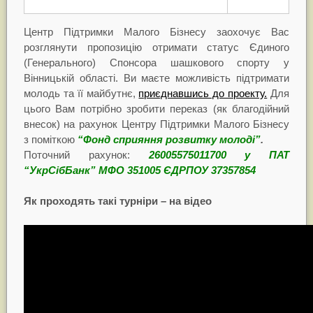
Центр Підтримки Малого Бізнесу заохочує Вас
розглянути пропозицію отримати статус Єдиного
(Генерального) Спонсора шашкового спорту у
Вінницькій області. Ви маєте можливість підтримати
молодь та її майбутнє,
приєднавшись до проекту.
Для
цього Вам потрібно зробити переказ (як благодійний
внесок) на рахунок Центру Підтримки Малого Бізнесу
з поміткою
“Фонд сприяння розвитку молоді”
.
Поточний рахунок:
26005575011700 у ПАТ
“УкрСібБанк” МФО 351005 ЄДРПОУ 37357854
Як проходять такі турніри – на відео