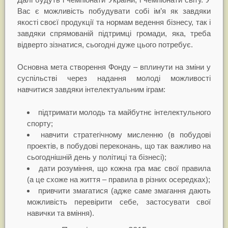
Вас є можливість побудувати собі ім’я як завдяки
якості своєї продукції та нормам ведення бізнесу, так і
завдяки спрямованій підтримці громади, яка, треба
відверто зізнатися, сьогодні дуже цього потребує.
Основна мета створення Фонду – вплинути на зміни у
суспільстві через надання молоді можливості
навчитися завдяки інтелектуальним іграм:
підтримати молодь та майбутнє інтелектульного
спорту;
навчити стратегічному мисленню (в побудові
проектів, в побудові переконань, що так важливо на
сьогоднішній день у політиці та бізнесі);
дати розуміння, що кожна гра має свої правила
(а це схоже на життя – правила в різних осередках);
привчити змагатися (адже саме змагання дають
можливість перевірити себе, застосувати свої
навички та вміння).