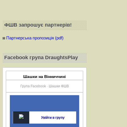
ФШВ запрошує партнерiв!
◙
Партнерська пропозиція (pdf)
Facebook група DraughtsPlay
Шашки на Вінниччині
Група Facebook · Шашки ФШВ
Увійти в групу