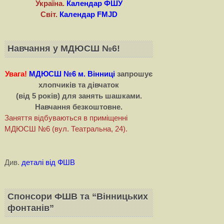
Україна.
Календар ФШУ
Світ.
Календар FMJD
Навчання у МДЮСШ №6!
Увага!
МДЮСШ №6 м. Вінниці
запрошує
хлопчиків та дівчаток
(від 5 років) для занять шашками.
Навчання безкоштовне.
Заняття відбуваються в приміщенні
МДЮСШ №6 (вул. Театральна, 24).
Див.
деталі від ФШВ
Спонсори ФШВ та “Вінницьких
фонтанів”