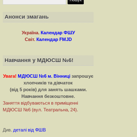
Анонси змагань
Україна.
Календар ФШУ
Світ.
Календар FMJD
Навчання у МДЮСШ №6!
Увага!
МДЮСШ №6 м. Вінниці
запрошує
хлопчиків та дівчаток
(від 5 років) для занять шашками.
Навчання безкоштовне.
Заняття відбуваються в приміщенні
МДЮСШ №6 (вул. Театральна, 24).
Див.
деталі від ФШВ