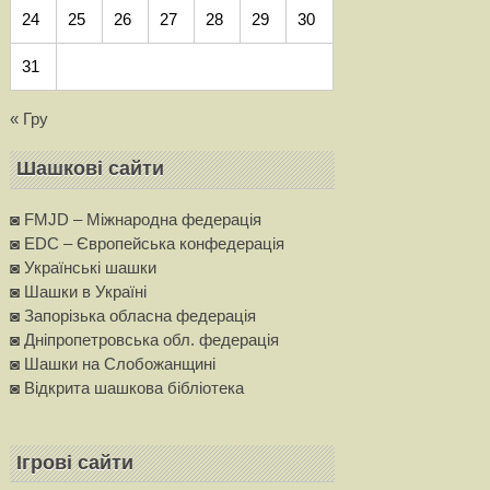
24
25
26
27
28
29
30
31
« Гру
Шашкові сайти
◙ FMJD – Міжнародна федерація
◙ EDC – Європейська конфедерацiя
◙ Українські шашки
◙ Шашки в Україні
◙ Запорізька обласна федерація
◙ Дніпропетровська обл. федерація
◙ Шашки на Слобожанщині
◙ Вiдкрита шашкова бібліотека
Ігрові сайти