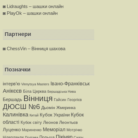
◙ Lidraughts – шашки онлайн
◙ PlayOk – шашки онлайн
Партнери
◙ ChessVin – Вінниця шахова
Позначки
iнтерв’ю
Івано-Франківськ
Vinnytsya Masters
Анікєєв
Бiла Церква
Бершадська Нива
Вінниця
Бершадь
Гайсин
Георгiєв
ДЮСШ №6
Дьомін
Жмеринка
Калинівка
Кубок
Кубок України
Китай
області
Леонтьєв
Кубок світу
Леонов
Меморіал
Луценко
Мариненко
Мотрiчко
Пікіняр
Польща
Нiдерланди
Полтава
Салоу