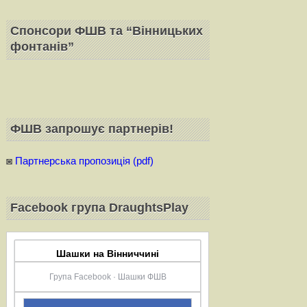
Спонсори ФШВ та “Вінницьких
фонтанів”
ФШВ запрошує партнерiв!
◙
Партнерська пропозиція (pdf)
Facebook група DraughtsPlay
Шашки на Вінниччині
Група Facebook · Шашки ФШВ