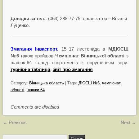
Довiдки за тел.:
(063) 288-77-75, організатор – Віталій
Луценко.
Змагання Інваспорт.
15–17 листопада в
МДЮСШ
№6
також пройшов
Чемпіонат Вінницької області
з
шашок-64 серед спортсменів з порушенням зору:
турнірна таблиця
,
звіт про змагання
Category:
Вінницька область
| Tags:
ДЮСШ №6
,
чемпіонат
області
,
шашки-64
Comments are disabled
←
Previous
Next
→