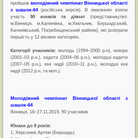
пройшов
молодіжний чемпіонат Вінницької області
з шашок-64
(російська версія). В змаганнях взяли
участь
90 юнаків та дівчат
(представництво:
м.Вінниця, м.Калинівка, м.Хмільник, Бершадський,
Калинівський, Погребищенський райони), які розіграли
першість у 12 вікових категоріях.
Категорії учасників:
молодь (1994–2000 р.н), юніори
(2001–03 р.н.), кадети (2004–06 р.н.), молодші кадети
(2007–09 р.н.), юні надії (2010–11 р.н.), молодші юні
надії (2012 р.н. та мол.).
Молодіжний чемпіонат Вінницької області з
шашок-64
Вінниця, 16–17.11.2019, 90 учасників
Юнаки до 8 років:
1. Херсонюк Артем (Бершадь)