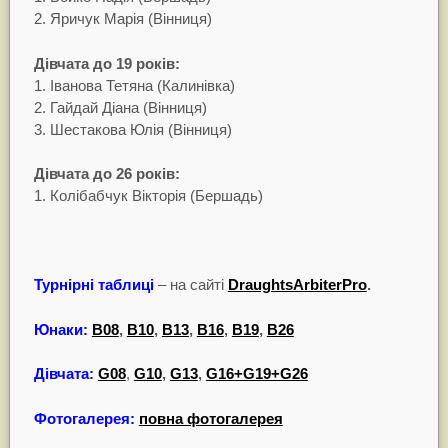
2. Яричук Марія (Вінниця)
Дівчата до 19 років:
1. Іванова Тетяна (Калинівка)
2. Гайдай Діана (Вінниця)
3. Шестакова Юлія (Вінниця)
Дівчата до 26 років:
1. Колібабчук Вікторія (Бершадь)
Турнірні таблиці
– на сайті
DraughtsArbiterPro
.
Юнаки:
B08
,
B10
,
B13
,
B16
,
B19
,
B26
Дівчата:
G08
,
G10
,
G13
,
G16+G19+G26
Фотогалерея:
повна фотогалерея