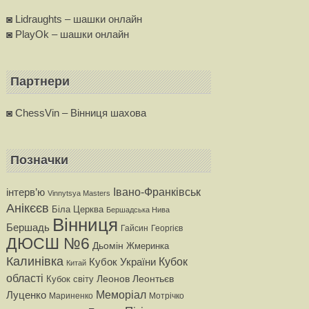
◙ Lidraughts – шашки онлайн
◙ PlayOk – шашки онлайн
Партнери
◙ ChessVin – Вінниця шахова
Позначки
iнтерв’ю
Івано-Франківськ
Vinnytsya Masters
Анікєєв
Бiла Церква
Бершадська Нива
Вінниця
Бершадь
Гайсин
Георгiєв
ДЮСШ №6
Дьомін
Жмеринка
Калинівка
Кубок
Кубок України
Китай
області
Леонтьєв
Кубок світу
Леонов
Меморіал
Луценко
Мариненко
Мотрiчко