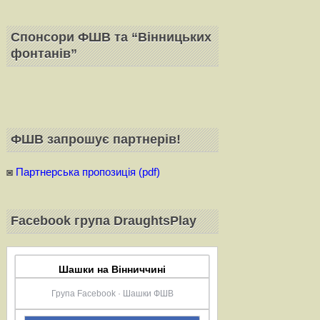
Спонсори ФШВ та “Вінницьких
фонтанів”
ФШВ запрошує партнерiв!
◙
Партнерська пропозиція (pdf)
Facebook група DraughtsPlay
Шашки на Вінниччині
Група Facebook · Шашки ФШВ