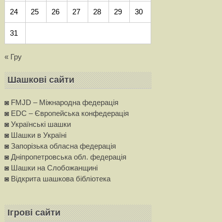
24
25
26
27
28
29
30
31
« Гру
Шашкові сайти
◙ FMJD – Міжнародна федерація
◙ EDC – Європейська конфедерацiя
◙ Українські шашки
◙ Шашки в Україні
◙ Запорізька обласна федерація
◙ Дніпропетровська обл. федерація
◙ Шашки на Слобожанщині
◙ Вiдкрита шашкова бібліотека
Ігрові сайти