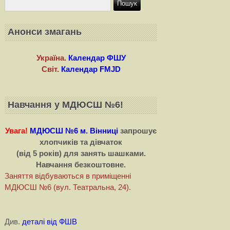
Анонси змагань
Україна.
Календар ФШУ
Світ.
Календар FMJD
Навчання у МДЮСШ №6!
Увага!
МДЮСШ №6 м. Вінниці
запрошує
хлопчиків та дівчаток
(від 5 років) для занять шашками.
Навчання безкоштовне.
Заняття відбуваються в приміщенні
МДЮСШ №6 (вул. Театральна, 24).
Див.
деталі від ФШВ