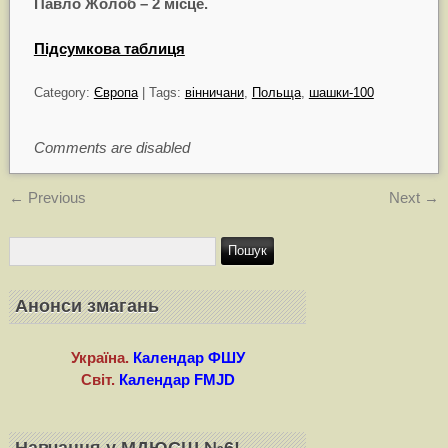
Павло Жолоб – 2 місце.
Підсумкова таблиця
Category:
Європа
| Tags:
вінничани
,
Польща
,
шашки-100
Comments are disabled
←
Previous
Next
→
Анонси змагань
Україна.
Календар ФШУ
Світ.
Календар FMJD
Навчання у МДЮСШ №6!