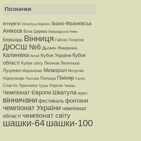
Позначки
iнтерв’ю
Івано-Франківськ
Vinnytsya Masters
Анікєєв
Бiла Церква
Бершадська Нива
Вінниця
Бершадь
Гайсин
Георгiєв
ДЮСШ №6
Дьомін
Жмеринка
Калинівка
Кубок
Кубок України
Китай
області
Леонтьєв
Кубок світу
Леонов
Меморіал
Луценко
Мариненко
Мотрiчко
Пікіняр
Польща
Нiдерланди
Полтава
Салоу
Сластiн
Херсон
Туреччина
Турка
Чекерс
Чемпіонат Європи
Шкатула
вiдео
вінничани
фонтани
фестиваль
чемпіонат України
чемпіонат
чемпіонат світу
області
шашки-64
шашки-100