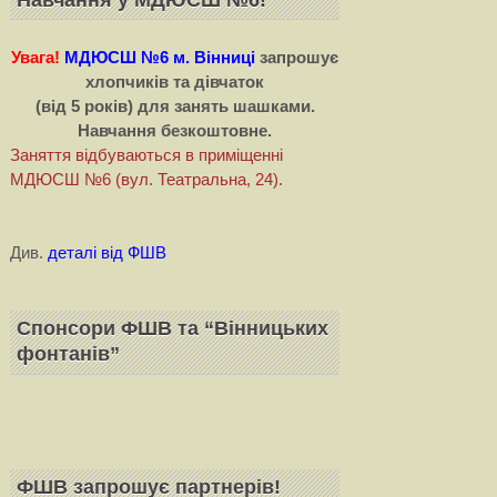
Увага!
МДЮСШ №6 м. Вінниці
запрошує
хлопчиків та дівчаток
(від 5 років) для занять шашками.
Навчання безкоштовне.
Заняття відбуваються в приміщенні
МДЮСШ №6 (вул. Театральна, 24).
Див.
деталі від ФШВ
Спонсори ФШВ та “Вінницьких
фонтанів”
ФШВ запрошує партнерiв!