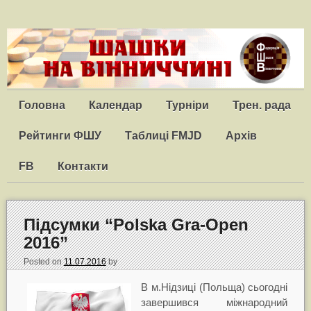
Головна
Календар
Турніри
Трен. рада
Рейтинги ФШУ
Таблиці FMJD
Архів
FB
Контакти
Підсумки “Polska Gra-Open
2016”
Posted on
11.07.2016
by
В м.Нідзиці (Польща) сьогодні
завершився міжнародний