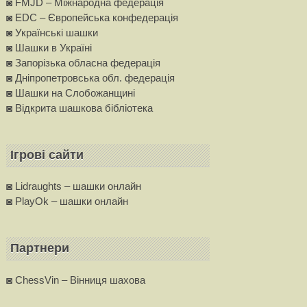
◙ FMJD – Міжнародна федерація
◙ EDC – Європейська конфедерацiя
◙ Українські шашки
◙ Шашки в Україні
◙ Запорізька обласна федерація
◙ Дніпропетровська обл. федерація
◙ Шашки на Слобожанщині
◙ Вiдкрита шашкова бібліотека
Ігрові сайти
◙ Lidraughts – шашки онлайн
◙ PlayOk – шашки онлайн
Партнери
◙ ChessVin – Вінниця шахова