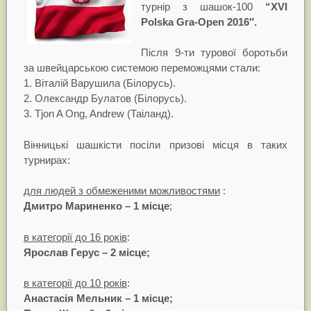
турнір з шашок-100
“XVІ
Polska Gra-Open 2016″.
Після 9-ти турової боротьби
за швейцарською системою переможцями стали:
1. Віталій Варушила (Білорусь).
2. Олександр Булатов (Білорусь).
3. Tjon A Ong, Andrew (Таіланд).
Вінницькі шашкісти посіли призові місця в таких
турнирах:
для людей з обмеженими можливостями
:
Дмитро Мариненко – 1 місце
;
в категорії до 16 років
:
Ярослав Герус – 2 місце;
в категорії до 10 років
:
Анастасія Мельник – 1 місце;